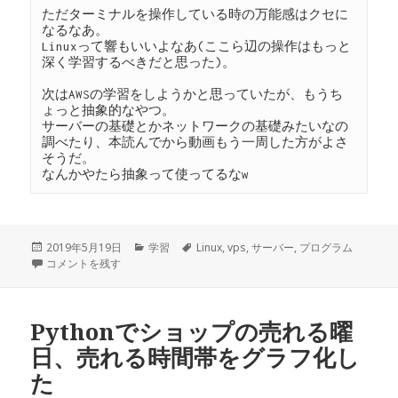
ただターミナルを操作している時の万能感はクセに
なるなあ。
Linuxって響もいいよなあ(ここら辺の操作はもっと
深く学習するべきだと思った)。
次はAWSの学習をしようかと思っていたが、もうち
ょっと抽象的なやつ。
サーバーの基礎とかネットワークの基礎みたいなの
調べたり、本読んでから動画もう一周した方がよさ
そうだ。
なんかやたら抽象って使ってるなw
投
2019年5月19日
カ
学習
タ
Linux
,
vps
,
サーバー
,
プログラム
稿
udemyのLinuxサーバー構築運用入門講座修了した。 に
コメントを残す
テ
グ
日:
ゴ
リ
ー
Pythonでショップの売れる曜
日、売れる時間帯をグラフ化し
た