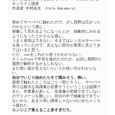
オンライン講座
作成者 中村祐太 （Yuta Nakamura）
初めてサーバーに触れたので、少し視野は広がった
のかなという感じ。
俯瞰して見れるようになったとか、抽象的にみれる
ようになったとかそんな感じ。
うまく表現はできない。今まではレンタルサーバー
を使っていたので、見えない部分が着実に見えてき
てはいると思う。
ただ、vpsをこれから使うかわからない。
さくらのvpsで学習を進めたのだが、お試し期間の2
週間で解約するかもしれない。
まだ使い道が見えないというか使い方がわからな
い。
自分でいじり始めたらすぐ積みそう。怖い。
講座で触れたところはごく一部だろうし、サーバー
周りは膨大な知識量が必要そうということは認識で
きた。作業量が多いし、全体像が把握できていない
のでイメージも難しい。自分の中で抽象化できてい
ないから、あまり長い講座じゃないのにめちゃくち
ゃ疲れた。
エンジニア覚えること多すぎだろ。