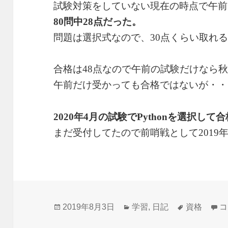
試験対策をしていない現在の時点で午前
80問中28点だった。
問題は選択式なので、30点くらい取れ
合格は48点なので午前の試験だけなら
午前だけ受かっても合格ではないが・・
2020年4月の試験でPythonを選択し
まだ受付してたので前哨戦として2019
投
2019年8月3日
カ
学習
,
日記
タ
資格
基
コ
稿
テ
グ