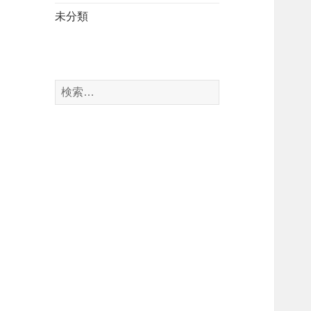
未分類
検
索
: