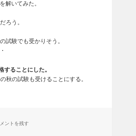
を解いてみた。
るだろう。
秋の試験でも受かりそう。
・
て合格することにした。
年の秋の試験も受けることにする。
本情報技術者試験の選択科目にPythonが追加される に
メントを残す