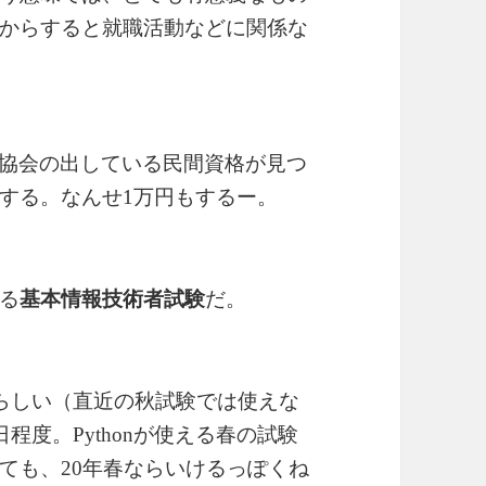
からすると就職活動などに関係な
推進協会の出している民間資格が見つ
する。なんせ1万円もするー。
る
基本情報技術者試験
だ。
えるらしい（直近の秋試験では使えな
程度。Pythonが使える春の試験
ても、20年春ならいけるっぽくね