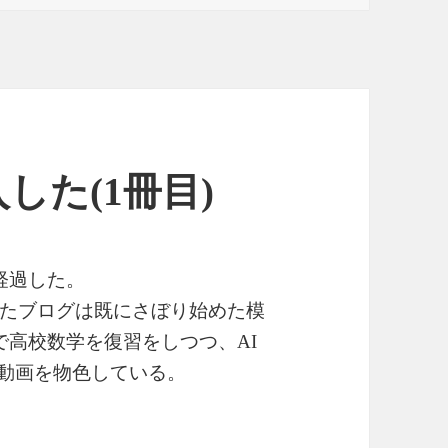
した(1冊目)
経過した。
たブログは既にさぼり始めた模
で高校数学を復習をしつつ、AI
や動画を物色している。